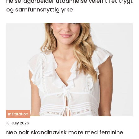
Helsefagarbeider utdannelse veien til et trygt
og samfunnsnyttig yrke
inspiration
13. July 2026
Neo noir skandinavisk mote med feminine