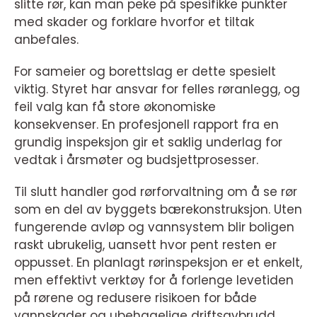
slitte rør, kan man peke på spesifikke punkter
med skader og forklare hvorfor et tiltak
anbefales.
For sameier og borettslag er dette spesielt
viktig. Styret har ansvar for felles røranlegg, og
feil valg kan få store økonomiske
konsekvenser. En profesjonell rapport fra en
grundig inspeksjon gir et saklig underlag for
vedtak i årsmøter og budsjettprosesser.
Til slutt handler god rørforvaltning om å se rør
som en del av byggets bærekonstruksjon. Uten
fungerende avløp og vannsystem blir boligen
raskt ubrukelig, uansett hvor pent resten er
oppusset. En planlagt rørinspeksjon er et enkelt,
men effektivt verktøy for å forlenge levetiden
på rørene og redusere risikoen for både
vannskader og ubehagelige driftsavbrudd.