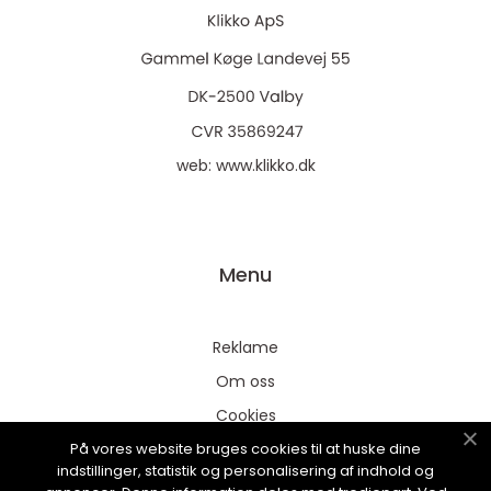
web:
www.klikko.dk
Menu
Reklame
Om oss
Cookies
På vores website bruges cookies til at huske dine
Kontakt Oss
indstillinger, statistik og personalisering af indhold og
Sitemap