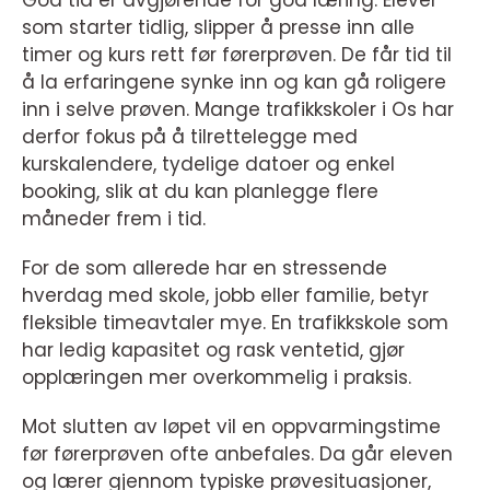
God tid er avgjørende for god læring. Elever
som starter tidlig, slipper å presse inn alle
timer og kurs rett før førerprøven. De får tid til
å la erfaringene synke inn og kan gå roligere
inn i selve prøven. Mange trafikkskoler i Os har
derfor fokus på å tilrettelegge med
kurskalendere, tydelige datoer og enkel
booking, slik at du kan planlegge flere
måneder frem i tid.
For de som allerede har en stressende
hverdag med skole, jobb eller familie, betyr
fleksible timeavtaler mye. En trafikkskole som
har ledig kapasitet og rask ventetid, gjør
opplæringen mer overkommelig i praksis.
Mot slutten av løpet vil en oppvarmingstime
før førerprøven ofte anbefales. Da går eleven
og lærer gjennom typiske prøvesituasjoner,