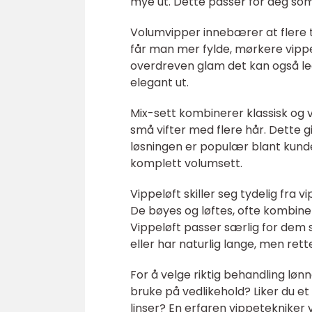
mye ut. Dette passer for deg so
Volumvipper innebærer at flere ty
får man mer fylde, mørkere vippe
overdreven glam det kan også leg
elegant ut.
Mix-sett kombinerer klassisk og 
små vifter med flere hår. Dette gi
løsningen er populær blant kunder 
komplett volumsett.
Vippeløft skiller seg tydelig fra
De bøyes og løftes, ofte kombiner
Vippeløft passer særlig for dem s
eller har naturlig lange, men ret
For å velge riktig behandling lønn
bruke på vedlikehold? Liker du et 
linser? En erfaren vippetekniker 