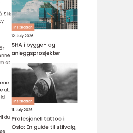
.
 Slik
ty
inspiration
12. July 2026
SHA i bygge- og
år
anleggsprosjekter
Denne
om et
pene.
e ut.
ld,
inspiration
11. July 2026
il du
Profesjonell tattoo i
Oslo: En guide til stilvalg,
sse