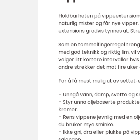
Holdbarheten på vippeextensions 
naturlig mister og får nye vipper.
extensions gradvis tynnes ut. Stre
Som en tommelfingerregel trenger 
med god teknikk og riktig lim, v
velger litt kortere intervaller hv
andre strekker det mot fire uker 
For å få mest mulig ut av settet,
– Unngå vann, damp, svette og s
– Styr unna oljebaserte produkte
kremer.
– Rens vippene jevnlig med en olj
du bruker mye sminke.
– Ikke gni, dra eller plukke på vi
salongen.