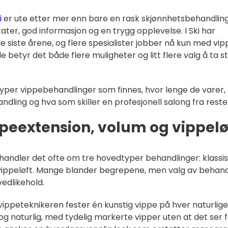
i
er ute etter mer enn bare en rask skjønnhetsbehandling
tater, god informasjon og en trygg opplevelse. I Ski har
e siste årene, og flere spesialister jobber nå kun med vip
betyr det både flere muligheter og litt flere valg å ta sti
yper vippebehandlinger som finnes, hvor lenge de varer,
ndling og hva som skiller en profesjonell salong fra reste
ppeextension, volum og vippelø
 handler det ofte om tre hovedtyper behandlinger: klassi
vippeløft. Mange blander begrepene, men valg av behand
vedlikehold.
vippeteknikeren fester én kunstig vippe på hver naturlige
 og naturlig, med tydelig markerte vipper uten at det ser 