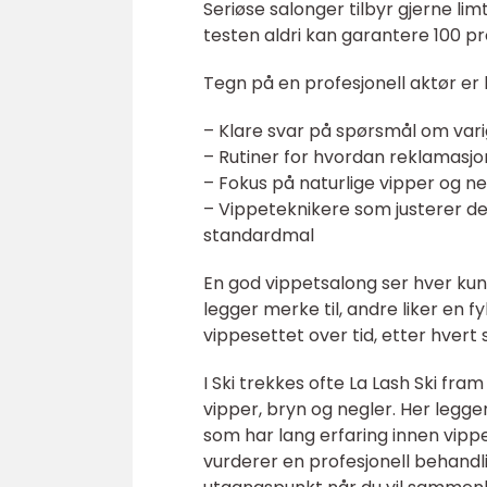
Seriøse salonger tilbyr gjerne li
testen aldri kan garantere 100 pr
Tegn på en profesjonell aktør er 
– Klare svar på spørsmål om varig
– Rutiner for hvordan reklamasjo
– Fokus på naturlige vipper og neg
– Vippeteknikere som justerer des
standardmal
En god vippetsalong ser hver kun
legger merke til, andre liker en fy
vippesettet over tid, etter hvert
I Ski trekkes ofte La Lash Ski fr
vipper, bryn og negler. Her legge
som har lang erfaring innen vipp
vurderer en profesjonell behandli