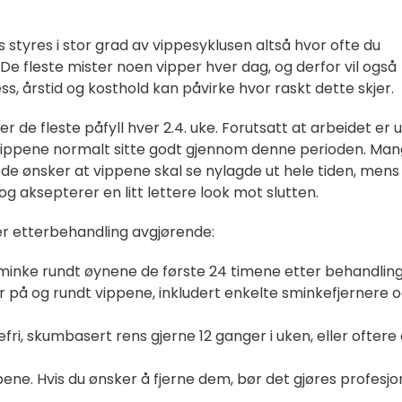
styres i stor grad av vippesyklusen altså hvor ofte du
 De fleste mister noen vipper hver dag, og derfor vil også
ss, årstid og kosthold kan påvirke hvor raskt dette skjer.
de fleste påfyll hver 2.4. uke. Forutsatt at arbeidet er u
il vippene normalt sitte godt gjennom denne perioden. Ma
is de ønsker at vippene skal se nylagde ut hele tiden, mens
og aksepterer en litt lettere look mot slutten.
 er etterbehandling avgjørende:
minke rundt øynene de første 24 timene etter behandling
r på og rundt vippene, inkludert enkelte sminkefjernere 
efri, skumbasert rens gjerne 12 ganger i uken, eller ofter
ppene. Hvis du ønsker å fjerne dem, bør det gjøres profesjon