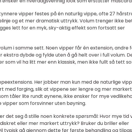
m ønsker en hverdagsvennlig look som erstatter mascara
nnere vipper festes på én naturlig vippe, ofte 27 hårstrå.
linje og et mer dramatisk uttrykk. Volum trenger ikke be
ges lett for en myk, sky-aktig effekt som fortsatt ser
volum i samme sett. Noen vipper får én extension, andre f
r ekstra dybde og fylde uten å gå helt over i full volum. 
som vil ha litt mer enn klassisk, men ikke fullt så tett s
 vippeextensions. Her jobber man kun med de naturlige vip
t med farging, slik at vippene ser lengre og mer markert
om tåler lite rundt øynene, ikke ønsker for mye vedlikeho
te vipper som forsvinner uten bøyning.
er det seg å stille noen konkrete spørsmål: Hvor mye tid v
diskret eller mer markert uttrykk? Bruker du briller eller
vil typisk gå gjennom dette før første behandling og tilpa