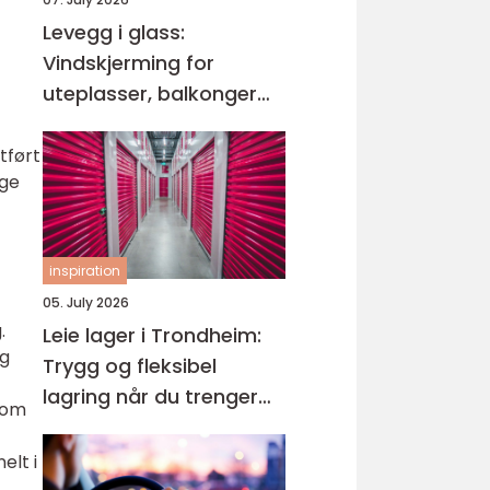
Levegg i glass:
Vindskjerming for
uteplasser, balkonger
og hager
tført
nge
inspiration
05. July 2026
.
Leie lager i Trondheim:
og
Trygg og fleksibel
lagring når du trenger
e om
det
elt i