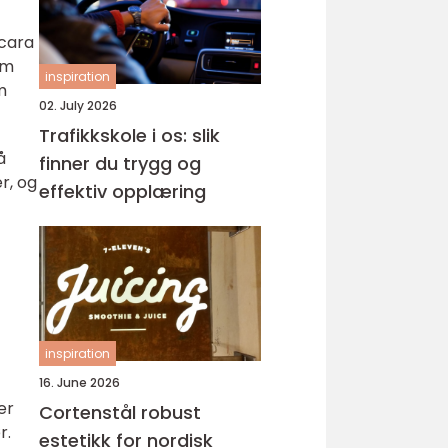
cara
om
inspiration
m
02. July 2026
Trafikkskole i os: slik
å
finner du trygg og
r, og
effektiv opplæring
inspiration
16. June 2026
er
Cortenstål robust
r.
estetikk for nordisk