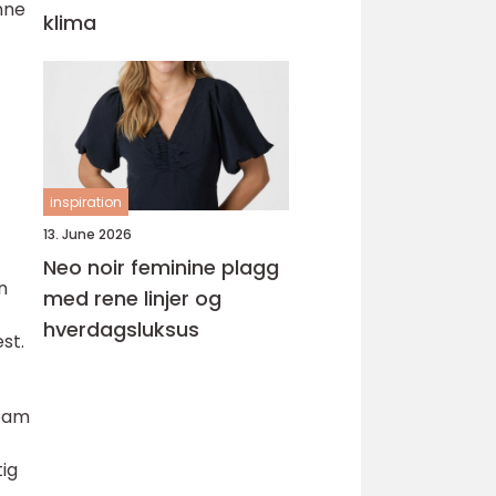
nne
klima
inspiration
13. June 2026
Neo noir feminine plagg
n
med rene linjer og
hverdagsluksus
st.
team
tig