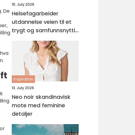
15. July 2026
. De
Helsefagarbeider
utdannelse veien til et
per,
trygt og samfunnsnyttig
lling
yrke
 hva
n.
ft
inspiration
13. July 2026
sk
Neo noir skandinavisk
ling
mote med feminine
detaljer
for