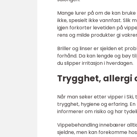
Mange lurer på om de kan bruke
ikke, spesielt ikke vannfast. Sli
igjen forkorter levetiden på vipp
rens og milde produkter gi vakrer
Briller og linser er sjelden et p
forhånd. Da kan lengde og bøy tilp
du slipper irritasjon i hverdagen.
Trygghet, allergi 
Når man søker etter vipper i Ski, 
trygghet, hygiene og erfaring. En
informerer om risiko og har tydeli
Vippebehandling innebærer alltid e
sjeldne, men kan forekomme hos 