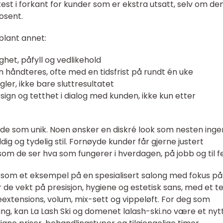
mtest i forkant for kunder som er ekstra utsatt, selv om de
osent.
blant annet:
het, påfyll og vedlikehold
n håndteres, ofte med en tidsfrist på rundt én uke
ler, ikke bare sluttresultatet
ign og tetthet i dialog med kunden, ikke kun etter
de som unik. Noen ønsker en diskré look som nesten inge
ldig og tydelig stil. Fornøyde kunder får gjerne justert
 som de ser hva som fungerer i hverdagen, på jobb og til fe
am som et eksempel på en spesialisert salong med fokus på
r de vekt på presisjon, hygiene og estetisk sans, med et 
eextensions, volum, mix-sett og vippeløft. For deg som
ng, kan La Lash Ski og domenet lalash-ski.no være et nyt