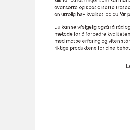
Slik får du løsninger som kan hån
avanserte og spesialiserte freseop
en utrolig høy kvalitet, og du får
Du kan selvfølgelig også få råd og
metode for å forbedre kvaliteten 
med masse erfaring og viten står n
riktige produktene for dine behov
L