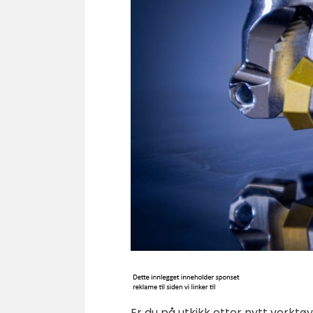
Er du på utkikk etter nytt verktøy 