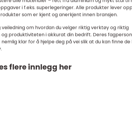
dtere alle materialer – rett fra aluminium og mykt stål til
pgaver i f.eks. superlegeringer. Alle produkter lever opp 
 produkter som er kjent og anerkjent innen bransjen.
 veiledning om hvordan du velger riktig verktøy og riktig
og produktiviteten i akkurat din bedrift. Deres fagperso
emlig klar for å hjelpe deg på vei slik at du kan finne de 
.
es flere innlegg her