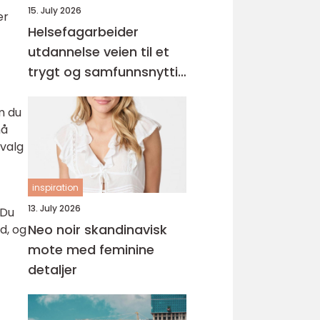
15. July 2026
er
Helsefagarbeider
utdannelse veien til et
trygt og samfunnsnyttig
yrke
m du
må
tvalg
inspiration
13. July 2026
 Du
Neo noir skandinavisk
d, og
mote med feminine
detaljer