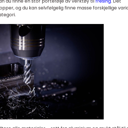
n du finne en stor portefølje av verktøy til
fresing
. Det
kropper, og du kan selvfølgelig finne masse forskjellige var
ategori.