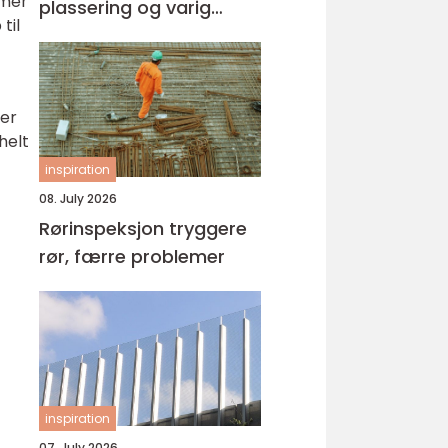
 mer
plassering og varig
til
kvalitet
ner
helt
inspiration
08. July 2026
Rørinspeksjon tryggere
rør, færre problemer
inspiration
07. July 2026