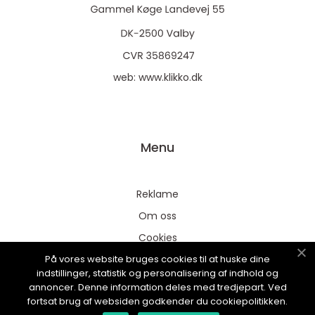
web:
www.klikko.dk
Menu
Reklame
Om oss
Cookies
På vores website bruges cookies til at huske dine
Kontakt Oss
indstillinger, statistik og personalisering af indhold og
Sitemap
annoncer. Denne information deles med tredjepart. Ved
fortsat brug af websiden godkender du cookiepolitikken.