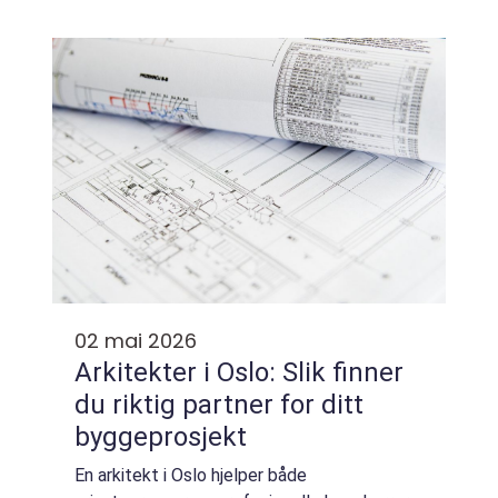
God drenering gir et sunt inneklima, lengre
levetid på bygget og mindre behov for ...
02 mai 2026
Arkitekter i Oslo: Slik finner
du riktig partner for ditt
byggeprosjekt
En arkitekt i Oslo hjelper både