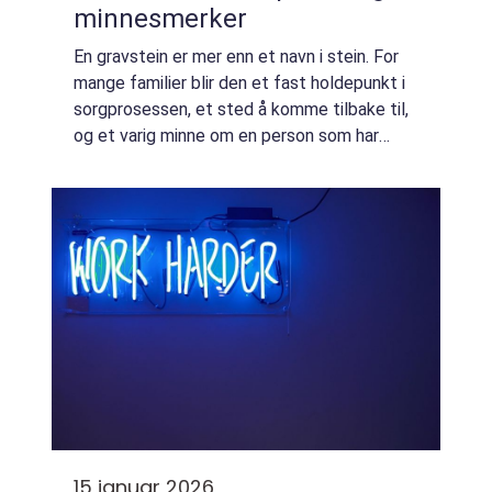
minnesmerker
En gravstein er mer enn et navn i stein. For
mange familier blir den et fast holdepunkt i
sorgprosessen, et sted å komme tilbake til,
og et varig minne om en person som har
betydd mye. Gravsteiner skal tåle vær og
vind i mange tiår, men de skal også ...
15 januar 2026