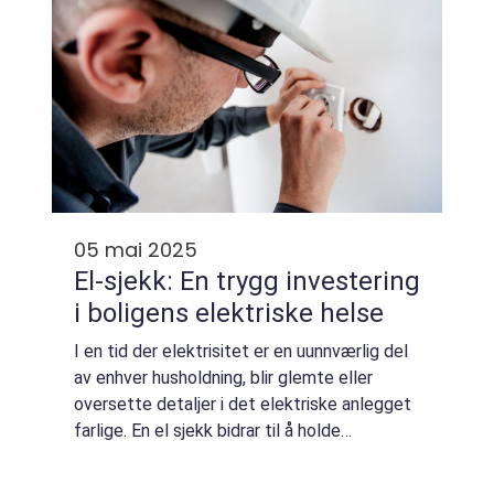
05 mai 2025
El-sjekk: En trygg investering
i boligens elektriske helse
I en tid der elektrisitet er en uunnværlig del
av enhver husholdning, blir glemte eller
oversette detaljer i det elektriske anlegget
farlige. En el sjekk bidrar til å holde
elektriske systemer trygge og sikre i
hjemmet. Vurderingen utf&os...