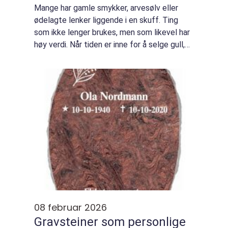
Mange har gamle smykker, arvesølv eller
ødelagte lenker liggende i en skuff. Ting
som ikke lenger brukes, men som likevel har
høy verdi. Når tiden er inne for å selge gull,
oppstår spørsmålet: Hvordan går man frem
på en trygg og lønnsom måte? Valget ...
08 februar 2026
Gravsteiner som personlige