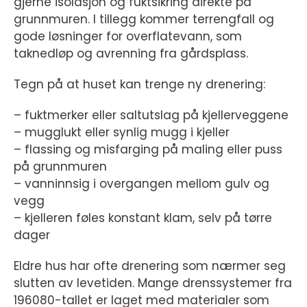
gjerne isolasjon og fuktsikring direkte på
grunnmuren. I tillegg kommer terrengfall og
gode løsninger for overflatevann, som
taknedløp og avrenning fra gårdsplass.
Tegn på at huset kan trenge ny drenering:
– fuktmerker eller saltutslag på kjellerveggene
– mugglukt eller synlig mugg i kjeller
– flassing og misfarging på maling eller puss
på grunnmuren
– vanninnsig i overgangen mellom gulv og
vegg
– kjelleren føles konstant klam, selv på tørre
dager
Eldre hus har ofte drenering som nærmer seg
slutten av levetiden. Mange drenssystemer fra
196080-tallet er laget med materialer som