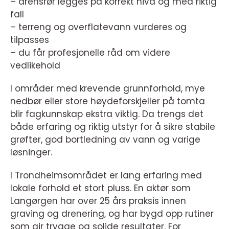
– drensrør legges på korrekt nivå og med riktig
fall
– terreng og overflatevann vurderes og
tilpasses
– du får profesjonelle råd om videre
vedlikehold
I områder med krevende grunnforhold, mye
nedbør eller store høydeforskjeller på tomta
blir fagkunnskap ekstra viktig. Da trengs det
både erfaring og riktig utstyr for å sikre stabile
grøfter, god bortledning av vann og varige
løsninger.
I Trondheimsområdet er lang erfaring med
lokale forhold et stort pluss. En aktør som
Langørgen har over 25 års praksis innen
graving og drenering, og har bygd opp rutiner
som gir trygge og solide resultater. For