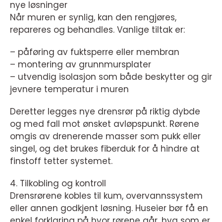
nye løsninger
Når muren er synlig, kan den rengjøres,
repareres og behandles. Vanlige tiltak er:
– påføring av fuktsperre eller membran
– montering av grunnmursplater
– utvendig isolasjon som både beskytter og gir
jevnere temperatur i muren
Deretter legges nye drensrør på riktig dybde
og med fall mot ønsket avløpspunkt. Rørene
omgis av drenerende masser som pukk eller
singel, og det brukes fiberduk for å hindre at
finstoff tetter systemet.
4. Tilkobling og kontroll
Drensrørene kobles til kum, overvannssystem
eller annen godkjent løsning. Huseier bør få en
enkel forklaring på hvor rørene går, hva som er