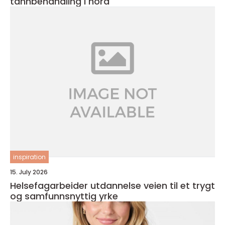
tannbehandling i nord
inspiration
15. July 2026
Helsefagarbeider utdannelse veien til et trygt
og samfunnsnyttig yrke