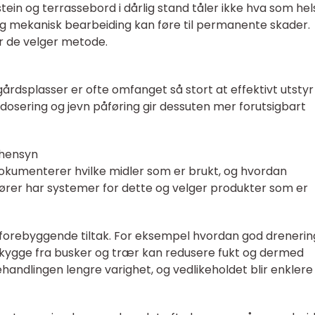
tein og terrassebord i dårlig stand tåler ikke hva som hels
 og mekanisk bearbeiding kan føre til permanente skader.
r de velger metode.
årdsplasser er ofte omfanget så stort at effektivt utstyr
 dosering og jevn påføring gir dessuten mer forutsigbart
øhensyn
okumenterer hvilke midler som er brukt, og hvordan
ører har systemer for dette og velger produkter som er
 forebyggende tiltak. For eksempel hvordan god drenerin
e skygge fra busker og trær kan redusere fukt og dermed
ehandlingen lengre varighet, og vedlikeholdet blir enklere