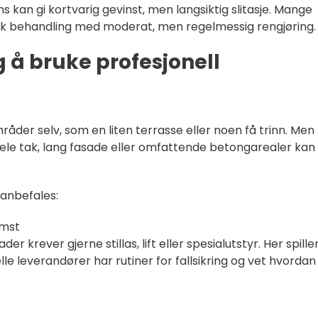
s kan gi kortvarig gevinst, men langsiktig slitasje. Mange
sk behandling med moderat, men regelmessig rengjøring.
g å bruke profesjonell
der selv, som en liten terrasse eller noen få trinn. Men
hele tak, lang fasade eller omfattende betongarealer kan
 anbefales:
omst
r krever gjerne stillas, lift eller spesialutstyr. Her spille
elle leverandører har rutiner for fallsikring og vet hvordan