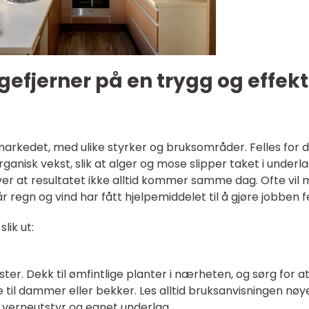
efjerner på en trygg og effekt
 markedet, med ulike styrker og bruksområder. Felles for
ganisk vekst, slik at alger og mose slipper taket i underl
ver at resultatet ikke alltid kommer samme dag. Ofte vil
r regn og vind har fått hjelpemiddelet til å gjøre jobben f
lik ut:
ister. Dekk til ømfintlige planter i nærheten, og sørg for a
te til dammer eller bekker. Les alltid bruksanvisningen nøy
 verneutstyr og egnet underlag.