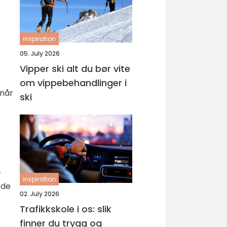
inspiration
05. July 2026
Vipper ski alt du bør vite
om vippebehandlinger i
 når
ski
r
inspiration
 de
02. July 2026
Trafikkskole i os: slik
finner du trygg og