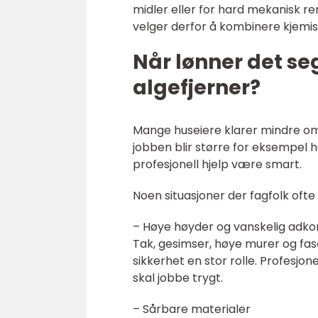
midler eller for hard mekanisk ren
velger derfor å kombinere kjemi
Når lønner det se
algefjerner?
Mange huseiere klarer mindre områ
jobben blir større for eksempel 
profesjonell hjelp være smart.
Noen situasjoner der fagfolk ofte
– Høye høyder og vanskelig adk
Tak, gesimser, høye murer og fasade
sikkerhet en stor rolle. Profesjon
skal jobbe trygt.
– Sårbare materialer