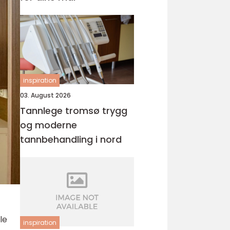
inspiration
03. August 2026
Tannlege tromsø trygg
og moderne
tannbehandling i nord
le
inspiration