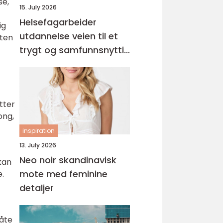
se,
15. July 2026
Helsefagarbeider
ig
utdannelse veien til et
eten
trygt og samfunnsnyttig
yrke
tter
ong,
inspiration
13. July 2026
Neo noir skandinavisk
kan
mote med feminine
e.
detaljer
råte