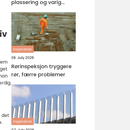
plassering og varig
kvalitet
iv
inspiration
08. July 2026
 dem
Rørinspeksjon tryggere
aget
rør, færre problemer
 man
erdig.
t det
inspiration
e.
07. July 2026