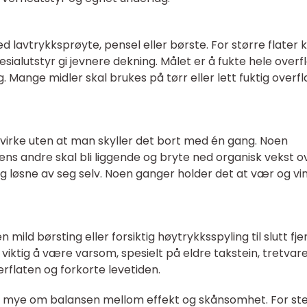
 lavtrykksprøyte, pensel eller børste. For større flater 
esialutstyr gi jevnere dekning. Målet er å fukte hele overf
ange midler skal brukes på tørr eller lett fuktig overfl
e virke uten at man skyller det bort med én gang. Noen
ens andre skal bli liggende og bryte ned organisk vekst o
re og løsne av seg selv. Noen ganger holder det at vær og vi
 mild børsting eller forsiktig høytrykksspyling til slutt fje
t viktig å være varsom, spesielt på eldre takstein, tretvar
rflaten og forkorte levetiden.
ler mye om balansen mellom effekt og skånsomhet. For st