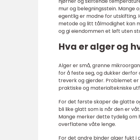
hjørner og skiftende temperaturer
mur og belegningsstein. Mange op
egentlig er modne for utskifting. 
metode og litt tålmodighet kan 
og gi eiendommen et løft uten sto
Hva er alger og hv
Alger er små, grønne mikroorgani
for å feste seg, og dukker derfor
treverk og gjerder. Problemet er 
praktiske og materialtekniske utf
For det første skaper de glatte o
bli like glatt som is når den er våt
Mange merker dette tydelig om h
overflatene våte lenge.
For det andre binder alger fukt i o