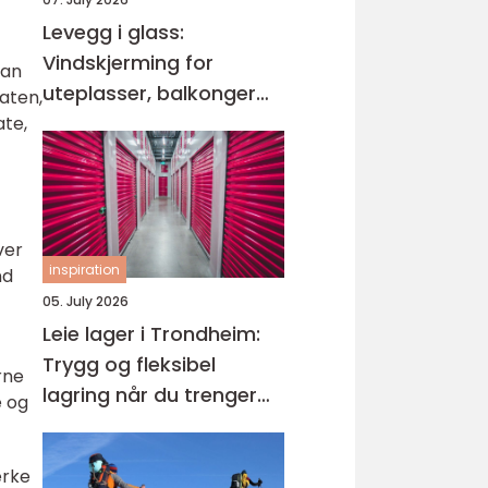
Levegg i glass:
Vindskjerming for
kan
uteplasser, balkonger
laten,
og hager
ate,
ver
inspiration
nd
05. July 2026
Leie lager i Trondheim:
Trygg og fleksibel
rne
lagring når du trenger
e og
det
erke