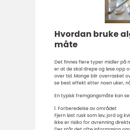
Hvordan bruke alg
måte
Det finnes flere typer midler på
er at de skal drepe og løse opp or
over tid. Mange blir overrasket o
se best effekt etter noen uker, nå
En typisk fremgangsmåte kan se s
1. Forberedelse av området
Fjern løst rusk som løv, jord og kv
ikke er risiko for avrenning direk
Der står det ofte informasjon om