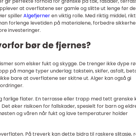
 gir perfekte forhold for grønske på tak, fasader, terras
plever at overflatene ser gamle og slitte ut lenge før de
Her spiller
Algefjerner
en viktig rolle. Med riktig middel, rikt
man forlenge levetiden på materialene, forbedre sikkerh
re investeringer.
orfor bør de fjernes?
smer som elsker fukt og skygge. De trenger ikke dype rø
 opp på mange typer underlag: takstein, skifer, asfalt, bet
ikke bare at overflatene ser skitne ut. Alger kan også gi
ordringer.
g farlige flater. En terrasse eller trapp med tett grønske 
. Det øker risikoen for fallskader, spesielt for barn og eldr
østen og våren når fukt og lave temperaturer holder
verflaten. På treverk kan dette bidra til raskere slitasje, 