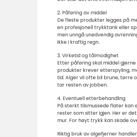
2. Påføring av middel
De fleste produkter legges på med
en profesjonell trykktank eller sp
men unngå unødvendig avrenning. M
ikke i kraftig regn.
3. Virketid og tålmodighet
Etter påføring skal middel gjern
produkter krever etterspyling, m
tid. Alger vil ofte bli brune, tør
tar resten av jobben.
4. Eventuell etterbehandling
På sterkt tilsmussede flater kan en
rester som sitter igjen. Her er de
mur. For høyt trykk kan skade ove
Riktig bruk av algefjerner hand