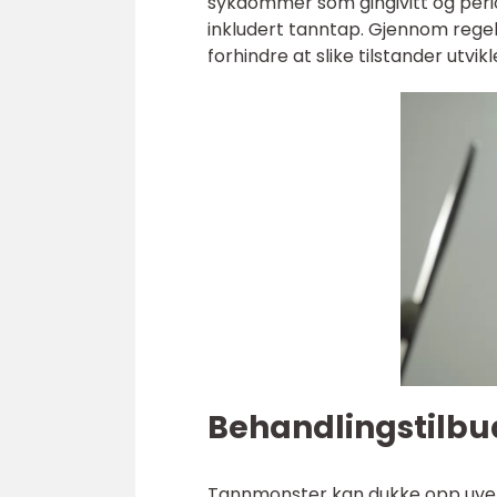
sykdommer som gingivitt og perio
inkludert tanntap. Gjennom regel
forhindre at slike tilstander utvikl
Behandlingstilbud
Tannmonster kan dukke opp uven