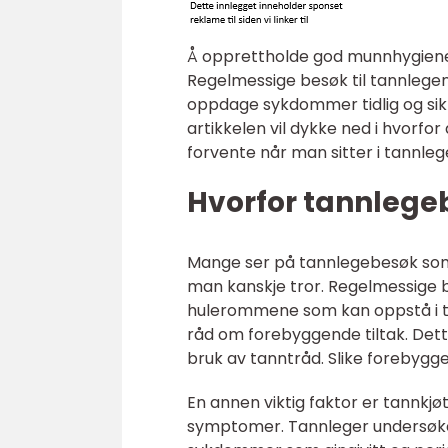
Å opprettholde god munnhygiene e
Regelmessige besøk til tannlegen 
oppdage sykdommer tidlig og sikr
artikkelen vil dykke ned i hvorfo
forvente når man sitter i tannleg
Hvorfor tannlegeb
Mange ser på tannlegebesøk som 
man kanskje tror. Regelmessige 
hulerommene som kan oppstå i te
råd om forebyggende tiltak. Dett
bruk av tanntråd. Slike forebygge
En annen viktig faktor er tannkj
symptomer. Tannleger undersøker