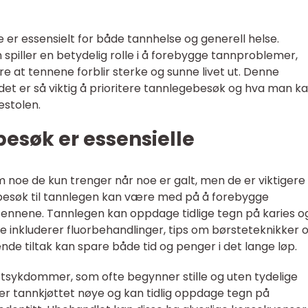
r essensielt for både tannhelse og generell helse.
spiller en betydelig rolle i å forebygge tannproblemer,
e at tennene forblir sterke og sunne livet ut. Denne
r det er så viktig å prioritere tannlegebesøk og hva man k
estolen.
esøk er essensielle
noe de kun trenger når noe er galt, men de er viktigere
besøk til tannlegen kan være med på å forebygge
nnene. Tannlegen kan oppdage tidlige tegn på karies og
e inkluderer fluorbehandlinger, tips om børsteteknikker 
nde tiltak kan spare både tid og penger i det lange løp.
øttsykdommer, som ofte begynner stille og uten tydelige
 tannkjøttet nøye og kan tidlig oppdage tegn på