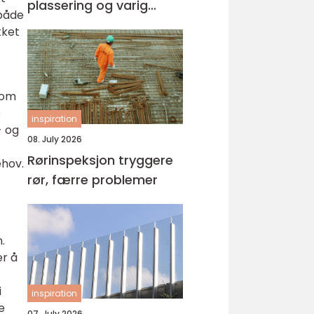
plassering og varig
 både
kvalitet
kket
som
e
inspiration
- og
08. July 2026
Rørinspeksjon tryggere
ehov.
rør, færre problemer
.
er å
i
inspiration
e
07. July 2026