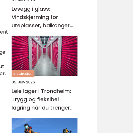
Levegg i glass:
Vindskjerming for
uteplasser, balkonger
ient
og hager
lge
ut
or,
inspiration
05. July 2026
Leie lager i Trondheim:
Trygg og fleksibel
lagring når du trenger
det