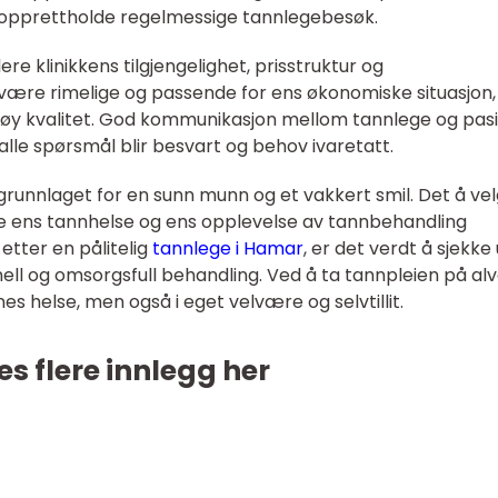
 opprettholde regelmessige tannlegebesøk.
rdere klinikkens tilgjengelighet, prisstruktur og
 være rimelige og passende for ens økonomiske situasjon,
øy kvalitet. God kommunikasjon mellom tannlege og pas
 alle spørsmål blir besvart og behov ivaretatt.
runnlaget for en sunn munn og et vakkert smil. Det å ve
de ens tannhelse og ens opplevelse av tannbehandling
etter en pålitelig
tannlege i Hamar
, er det verdt å sjekke 
ll og omsorgsfull behandling. Ved å ta tannpleien på alv
es helse, men også i eget velvære og selvtillit.
es flere innlegg her