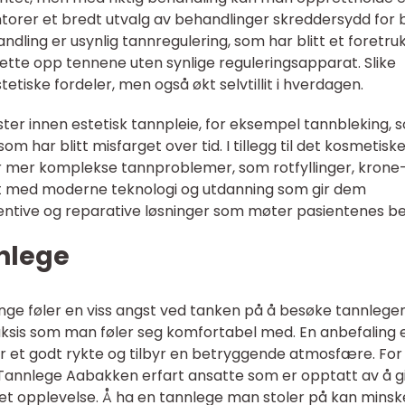
ontorer et bredt utvalg av behandlinger skreddersydd for
dling er usynlig tannregulering, som har blitt et foretru
ette opp tennene uten synlige reguleringsapparat. Slike
tetiske fordeler, men også økt selvtillit i hverdagen.
ster innen estetisk tannpleie, for eksempel tannbleking, 
 som har blitt misfarget over tid. I tillegg til det kosmetisk
or mer komplekse tannproblemer, som rotfyllinger, krone
rt med moderne teknologi og utdanning som gir dem
ventive og reparative løsninger som møter pasientenes b
nnlege
ge føler en viss angst ved tanken på å besøke tannlegen
raksis som man føler seg komfortabel med. En anbefaling 
r et godt rykte og tilbyr en betryggende atmosfære. For
Tannlege Aabakken erfart ansatte som er opptatt av å g
et opplevelse. Å ha en tannlege man stoler på kan minsk