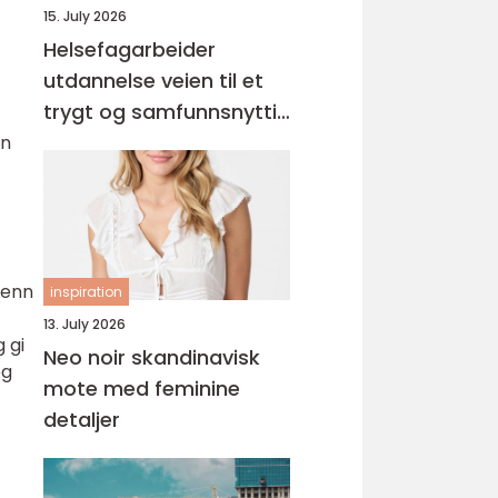
15. July 2026
Helsefagarbeider
utdannelse veien til et
trygt og samfunnsnyttig
yrke
an
 enn
inspiration
13. July 2026
 gi
Neo noir skandinavisk
og
mote med feminine
detaljer