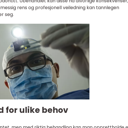
dontitt. Ubehandlet kan disse ha alvorlige konsekvenser
messig rens og profesjonell veiledning kan tannlegen
er seg.
 for ulike behov
tet, men med riktig behandling kan man opprettholde e