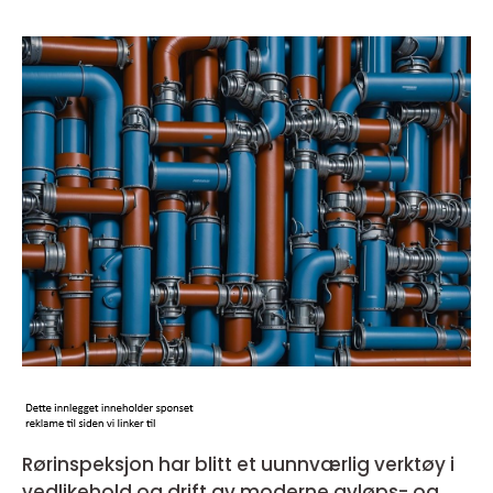
Rørinspeksjon har blitt et uunnværlig verktøy i
vedlikehold og drift av moderne avløps- og