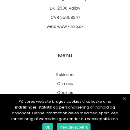
web:
www.klikko.dk
Menu
Reklame
Om oss
Cookies
På vores website bruges cookies til at huske dine
Kontakt Oss
indstillinger, statistik og personalisering af indhold og
Sitemap
annoncer. Denne information deles med tredjepart. Ved
fortsat brug af websiden godkender du cookiepolitikken.
Ok
Privatlivspolitik