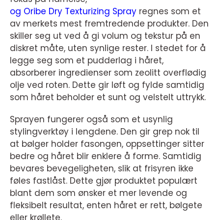
og
Oribe Dry Texturizing Spray
regnes som et
av merkets mest fremtredende produkter. Den
skiller seg ut ved å gi volum og tekstur på en
diskret måte, uten synlige rester. I stedet for å
legge seg som et pudderlag i håret,
absorberer ingredienser som zeolitt overflødig
olje ved roten. Dette gir løft og fylde samtidig
som håret beholder et sunt og velstelt uttrykk.
Sprayen fungerer også som et usynlig
stylingverktøy i lengdene. Den gir grep nok til
at bølger holder fasongen, oppsettinger sitter
bedre og håret blir enklere å forme. Samtidig
bevares bevegeligheten, slik at frisyren ikke
føles fastlåst. Dette gjør produktet populært
blant dem som ønsker et mer levende og
fleksibelt resultat, enten håret er rett, bølgete
eller krøllete.