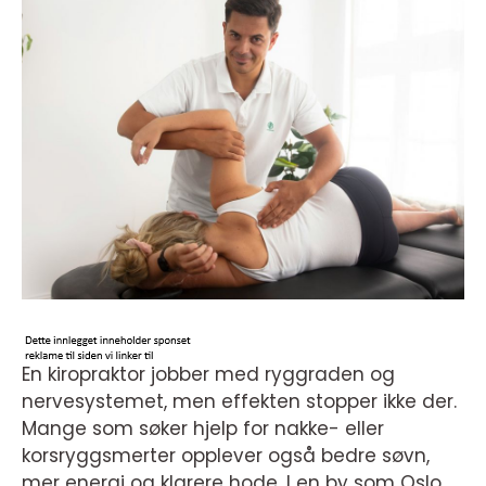
En kiropraktor jobber med ryggraden og
nervesystemet, men effekten stopper ikke der.
Mange som søker hjelp for nakke- eller
korsryggsmerter opplever også bedre søvn,
mer energi og klarere hode. I en by som Oslo,