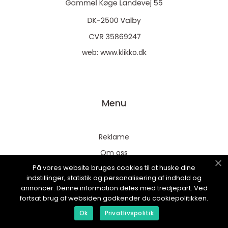
web:
www.klikko.dk
Menu
Reklame
Om oss
På vores website bruges cookies til at huske dine
Cookies
indstillinger, statistik og personalisering af indhold og
Kontakt Oss
annoncer. Denne information deles med tredjepart. Ved
fortsat brug af websiden godkender du cookiepolitikken.
Sitemap
Ok
Privatlivspolitik