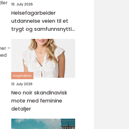
dler
15. July 2026
Helsefagarbeider
utdannelse veien til et
trygt og samfunnsnyttig
yrke
ner –
med
inspiration
13. July 2026
Neo noir skandinavisk
mote med feminine
detaljer