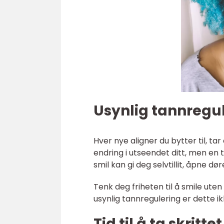
Usynlig tannregule
Hver nye aligner du bytter til, t
endring i utseendet ditt, men en
smil kan gi deg selvtillit, åpne dør
Tenk deg friheten til å smile uten 
usynlig tannregulering er dette i
Tid til å ta skrittet