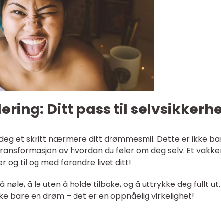
ring: Ditt pass til selvsikkerh
ar deg et skritt nærmere ditt drømmesmil. Dette er ikke ba
 transformasjon av hvordan du føler om deg selv. Et vakke
er og til og med forandre livet ditt!
å nøle, å le uten å holde tilbake, og å uttrykke deg fullt ut
kke bare en drøm – det er en oppnåelig virkelighet!