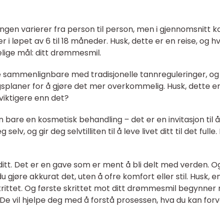
ingen varierer fra person til person, men i gjennomsnitt k
 i løpet av 6 til 18 måneder. Husk, dette er en reise, og h
elige mål: ditt drømmesmil.
e sammenlignbare med tradisjonelle tannreguleringer, og
ngsplaner for å gjøre det mer overkommelig. Husk, dette e
 viktigere enn det?
 bare en kosmetisk behandling – det er en invitasjon til å
lv, og gir deg selvtilliten til å leve livet ditt til det fulle.
et ditt. Det er en gave som er ment å bli delt med verden. O
 gjøre akkurat det, uten å ofre komfort eller stil. Husk, 
rittet. Og første skrittet mot ditt drømmesmil begynner
 De vil hjelpe deg med å forstå prosessen, hva du kan for