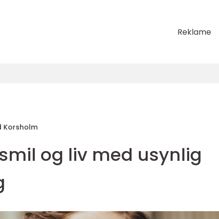
Reklame
d Korsholm
 smil og liv med usynlig
g