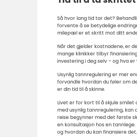
Så hvor lang tid tar det? Behandl
forvente å se betydelige endringer
milepæl er et skritt mot ditt end
Når det gjelder kostnadene, er d
mange klinikker tilbyr finansieri
investering i deg selv – og hva er
Usynlig tannregulering er mer enn
forvandle hvordan du føler om deg se
er din tid til å skinne.
Livet er for kort til å skjule smil
med usynlig tannregulering, kan du
reise begynner med det første sk
en konsultasjon hos en tannlege.
og hvordan du kan finansiere det.