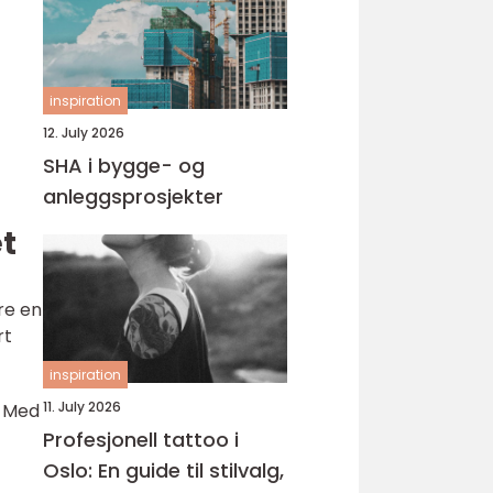
inspiration
12. July 2026
SHA i bygge- og
anleggsprosjekter
et
re en
rt
inspiration
11. July 2026
. Med
Profesjonell tattoo i
Oslo: En guide til stilvalg,