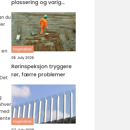
plassering og varig
kvalitet
an du
ver
inspiration
r en
08. July 2026
Rørinspeksjon tryggere
rør, færre problemer
 Det
g
enhver
 med
vente
inspiration
07. July 2026