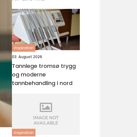
inspiration
03. August 2026
Tannlege tromsø trygg
og moderne
tannbehandling i nord
inspiration