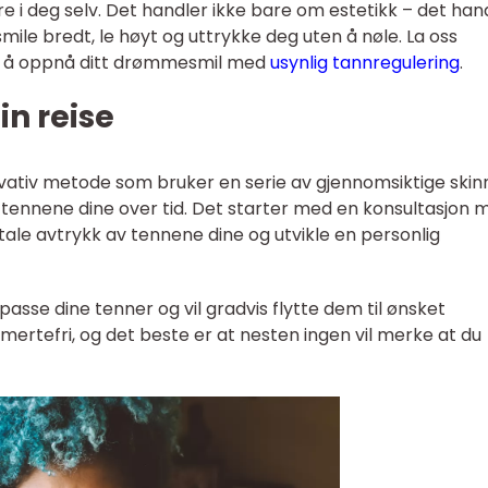
tere i deg selv. Det handler ikke bare om estetikk – det han
smile bredt, le høyt og uttrykke deg uten å nøle. La oss
r å oppnå ditt drømmesmil med
usynlig tannregulering
.
n reise
ovativ metode som bruker en serie av gjennomsiktige skin
e tennene dine over tid. Det starter med en konsultasjon 
itale avtrykk av tennene dine og utvikle en personlig
 passe dine tenner og vil gradvis flytte dem til ønsket
mertefri, og det beste er at nesten ingen vil merke at du